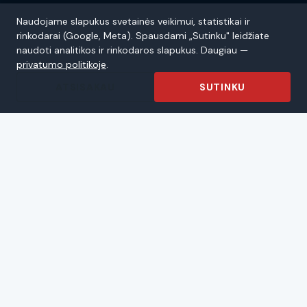
NARŠYMAS
Naudojame slapukus svetainės veikimui, statistikai ir
rinkodarai (Google, Meta). Spausdami „Sutinku" leidžiate
Pagrindinis
naudoti analitikos ir rinkodaros slapukus. Daugiau —
privatumo politikoje
.
Paslaugos
ATSISAKAU
SUTINKU
Įranga
Kontaktai
Privatumo politika
Pirkimo sąlygos ir taisyklės
PRENUMERUOKITE IR GAUKITE IŠSKIRTINIUS
PASIŪLYMUS!
PRENUMERUOTI
Sutinku su puslapio
privatumo politika
.