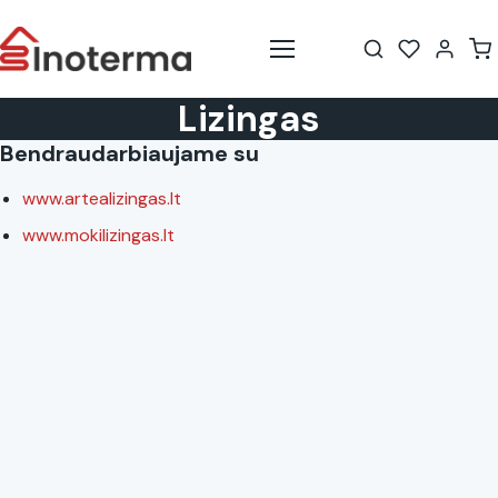
Meniu
Lizingas
Bendraudarbiaujame su
www.artealizingas.lt
www.mokilizingas.lt